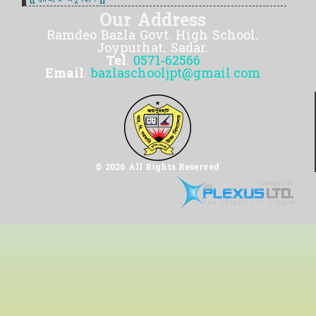
Our Address
Ramdeo Bazla Govt. High School,
Joypurhat, Sadar.
Tel:
0571-62566
Email:
bazlaschooljpt@gmail.com
© 2026 All Rights Reserved