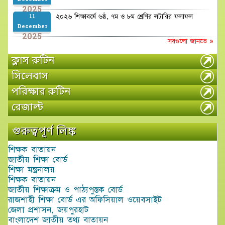
2025
২০২৬ শিক্ষাবর্ষে ৬ষ্ঠ, ৭ম ও ৮ম শ্রেণির লটারির ফলাফল
11
December
2025
সবগুলো জানতে »
ক্লাস রুটিন
সিলেবাস
পরিক্ষার রুটিন
রেজাল্ট
গুরুত্বপূর্ণ লিঙ্ক
শিক্ষক বাতায়ন
জাতীয় শিক্ষা বোর্ড
শিক্ষা মন্ত্রনালয়
শিক্ষক বাতায়ন
জাতীয় শিক্ষাক্রম ও পাঠ্যপুস্তক বোর্ড
রাজশাহী শিক্ষা বোর্ড এর অফিসিয়াল ওয়েবসাইট
জেলা প্রশাসন, জয়পুরহাট
বাংলাদেশ জাতীয় তথ্য বাতায়ন