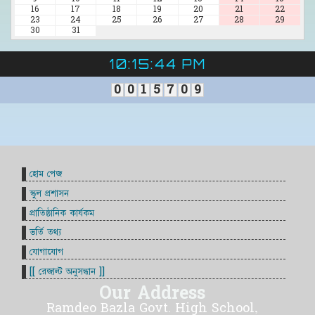
16
17
18
19
20
21
22
23
24
25
26
27
28
29
30
31
10:15:44 PM
0
0
1
5
7
0
9
হোম পেজ
স্কুল প্রশাসন
প্রাতিষ্ঠানিক কার্যকম
ভর্তি তথ্য
যোগাযোগ
[[ রেজাল্ট অনুসন্ধান ]]
Our Address
Ramdeo Bazla Govt. High School,