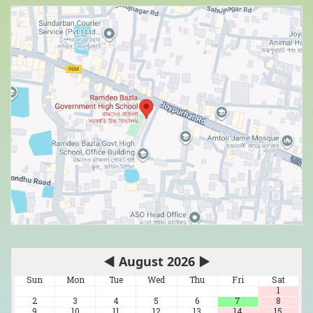
◀
August 2026
▶
Sun
Mon
Tue
Wed
Thu
Fri
Sat
1
2
3
4
5
6
7
8
9
10
11
12
13
14
15