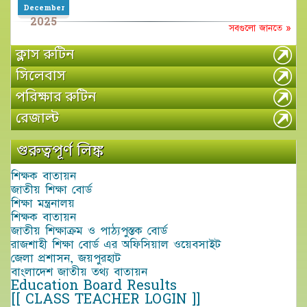
December
2025
সবগুলো জানতে »
ক্লাস রুটিন
সিলেবাস
পরিক্ষার রুটিন
রেজাল্ট
গুরুত্বপূর্ণ লিঙ্ক
শিক্ষক বাতায়ন
জাতীয় শিক্ষা বোর্ড
শিক্ষা মন্ত্রনালয়
শিক্ষক বাতায়ন
জাতীয় শিক্ষাক্রম ও পাঠ্যপুস্তক বোর্ড
রাজশাহী শিক্ষা বোর্ড এর অফিসিয়াল ওয়েবসাইট
জেলা প্রশাসন, জয়পুরহাট
বাংলাদেশ জাতীয় তথ্য বাতায়ন
Education Board Results
[[ CLASS TEACHER LOGIN ]]