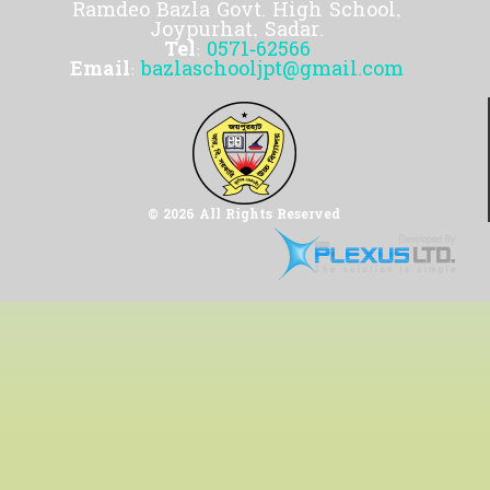
Ramdeo Bazla Govt. High School,
Joypurhat, Sadar.
Tel:
0571-62566
Email:
bazlaschooljpt@gmail.com
© 2026 All Rights Reserved